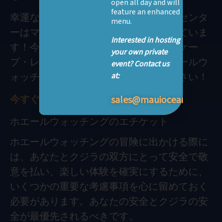
open all day and will
feature an enhanced
幸運なことに、マウイ・オーシャン・センタ
menu.
ーはマーラエア港のすぐそばに位置していま
Interested in hosting
す！今すぐチケットを予約して、シーケー
your own private
プ・レストランからの素晴らしいホエールウ
event? Contact us
at:
ォッチング展望ポイントをご利用ください！
今すぐ予約
sales@mauioceancenter.
ホエールウォッチングのエチケット
ホエールウォッチングの冒険に出かける際に
は、あなたとクジラの双方にとって安全で敬
意を払い、楽しい体験を確実にするために、
いくつかの重要な考慮事項を心に留めておく
必要があります。あなたの安全とクジラの安
全が最優先されるべきです。