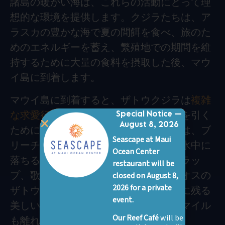
諸島の暖かい海は、これらの活動にとって理
想的な環境を提供します。クジラたちは、ア
ラスカの豊かな海で夏の間餌を食べ、旅のた
めのエネルギーを蓄え、繁殖地での期間を維
持するために大量の食料を摂取した後、マウ
イ島に到着します。
マウイ島に到着すると、ザトウクジラは
複雑
な求愛行動
を行い、オスはメスの注意を引く
Special Notice —
August 8, 2026
ために競い合います。これらの行動には、ブ
Seascape at Maui
リーチング（水面から飛び出して再び水中に
Ocean Center
落ちる）、テールスラップ、胸びれスラッ
restaurant will be
プ、歌うことなどがよく見られます。オスの
closed on August 8,
2026 for a private
ザトウクジラは、最大20分間続く、心に残る
event.
美しい歌で知られており、その歌は何マイル
Our Reef Café
will be
も離れた水中でも聞くことができます。